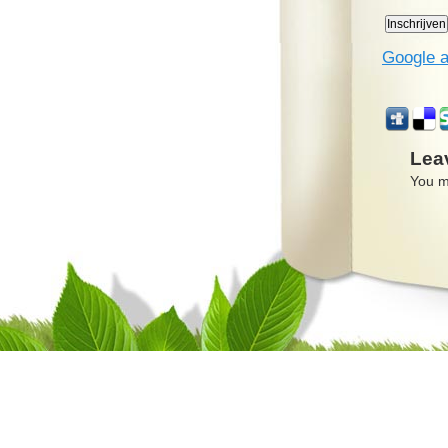
Google a
Lea
You m