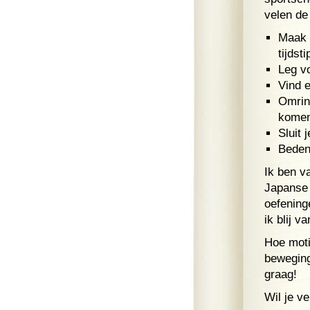
velen de 
Maak 
tijdst
Leg vo
Vind 
Omrin
komen
Sluit 
Bedenk
Ik ben v
Japanse 
oefening
ik blij va
Hoe motiv
beweging
graag!
Wil je v