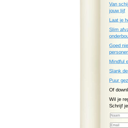
Van schij
jouw lijf
Laat je 
Slim afv
onderbou
Goed nie
persone
Mindful 
Slank d
Puur ge
Of downl
Wil je r
Schrijf 