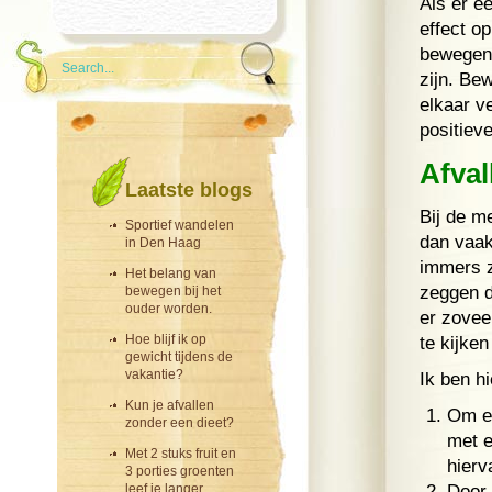
Als er e
effect o
bewegen,
zijn. Be
elkaar v
positiev
Afval
Laatste blogs
Bij de m
Sportief wandelen
dan vaak
in Den Haag
immers zo
Het belang van
zeggen d
bewegen bij het
ouder worden.
er zovee
Hoe blijf ik op
te kijken
gewicht tijdens de
vakantie?
Ik ben h
Kun je afvallen
Om ee
zonder een dieet?
met e
Met 2 stuks fruit en
hierv
3 porties groenten
leef je langer.
Door 