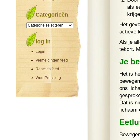
als e
krijg
Categorieën
Categorieën
Het gevo
actieve 
log in
Als je a
tekort. 
Login
Je b
Vermeldingen feed
Reacties feed
Het is h
WordPress.org
bewegen.
ons lich
gesproke
Dat is ni
lichaam o
Eetlu
Bewegen 