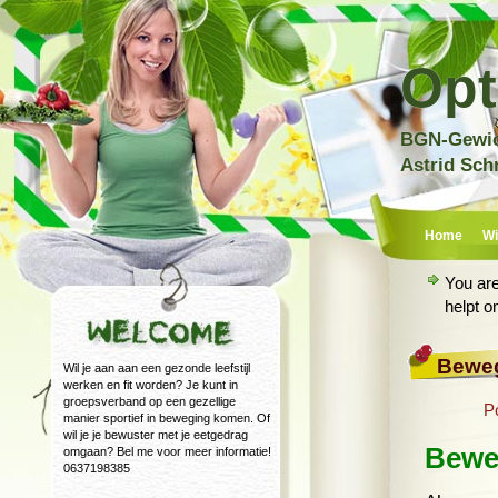
Opt
BGN-Gewich
Astrid Sch
Home
Wi
You ar
helpt o
Beweg
Wil je aan aan een gezonde leefstijl
werken en fit worden? Je kunt in
groepsverband op een gezellige
P
manier sportief in beweging komen. Of
wil je je bewuster met je eetgedrag
Beweg
omgaan? Bel me voor meer informatie!
0637198385