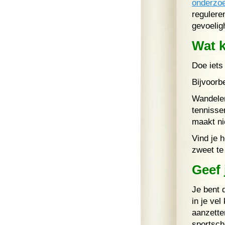
onderzo
regulere
gevoeligh
Wat 
Doe iets 
Bijvoorb
Wandelen
tennisse
maakt nie
Vind je h
zweet te
Geef 
Je bent 
in je vel
aanzette
sportsch