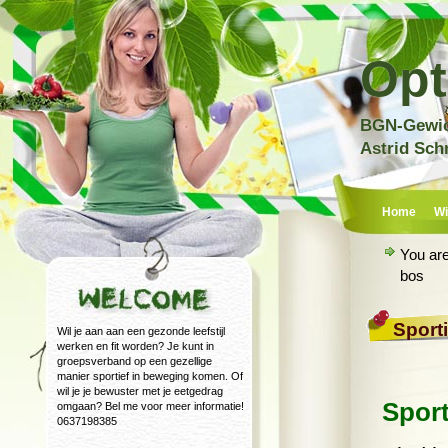
Opt
BGN-Gewich
Astrid Sch
Home
Wi
You ar
bos
Sport
Wil je aan aan een gezonde leefstijl
werken en fit worden? Je kunt in
groepsverband op een gezellige
manier sportief in beweging komen. Of
wil je je bewuster met je eetgedrag
Sport
omgaan? Bel me voor meer informatie!
0637198385