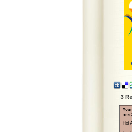
3 Re
Yvon
mei 
Hoi A