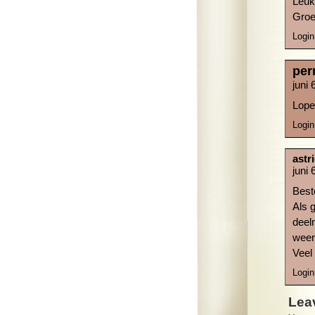
Leuk 
Groe
Login
per
juni
Lope
Login
astr
juni
Best
Als 
deel
weer
Veel
Login
Lea