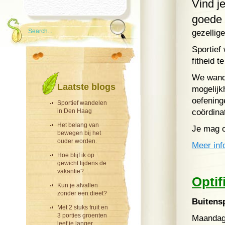
Vind je
goede 
gezellig
Sportief
fitheid t
We wande
Laatste blogs
mogelijk
oefening
Sportief wandelen
in Den Haag
coördina
Het belang van
Je mag o
bewegen bij het
ouder worden.
Meer inf
Hoe blijf ik op
gewicht tijdens de
vakantie?
Optif
Kun je afvallen
zonder een dieet?
Buitens
Met 2 stuks fruit en
3 porties groenten
Maandag 
leef je langer.