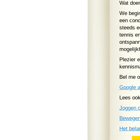
Wat doe
We begin
een cond
steeds e
tennis e
ontspann
mogelijk
Plezier 
kennism
Bel me o
Google a
Lees ook
Joggen 
Bewege
Het bela