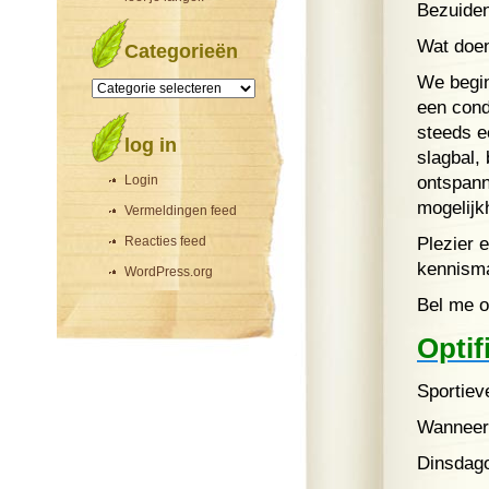
Bezuide
Wat doe
Categorieën
Categorieën
We begin
een cond
steeds e
log in
slagbal,
Login
ontspann
mogelijk
Vermeldingen feed
Reacties feed
Plezier 
kennism
WordPress.org
Bel me o
Optif
Sportiev
Wanneer
Dinsdago