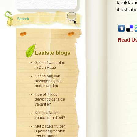
kookkuns
illustrati
Read Us
Laatste blogs
Sportief wandelen
in Den Haag
Het belang van
bewegen bij het
ouder worden.
Hoe blijf ik op
gewicht tijdens de
vakantie?
Kun je afvallen
zonder een dieet?
Met 2 stuks fruit en
3 porties groenten
leef je langer.