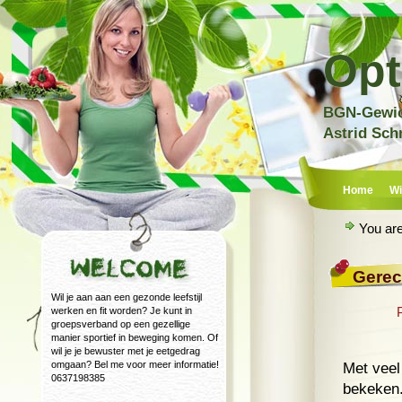
Opt
BGN-Gewich
Astrid Sch
Home
Wi
You ar
Gerec
Wil je aan aan een gezonde leefstijl
werken en fit worden? Je kunt in
groepsverband op een gezellige
manier sportief in beweging komen. Of
wil je je bewuster met je eetgedrag
omgaan? Bel me voor meer informatie!
Met veel
0637198385
bekeken.