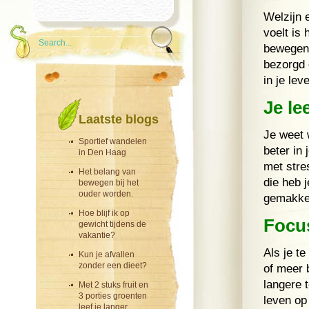
Welzijn 
voelt is
bewegen.
bezorgd o
in je le
Je le
Laatste blogs
Je weet 
Sportief wandelen
beter in 
in Den Haag
met stre
Het belang van
die heb 
bewegen bij het
ouder worden.
gemakkel
Hoe blijf ik op
Focus
gewicht tijdens de
vakantie?
Als je te
Kun je afvallen
zonder een dieet?
of meer 
langere 
Met 2 stuks fruit en
3 porties groenten
leven op
leef je langer.