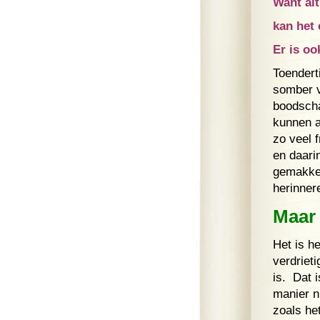
Want alt
kan het 
Er is o
Toendert
somber v
boodscha
kunnen a
zo veel f
en daari
gemakkel
herinner
Maar 
Het is h
verdrieti
is. Dat 
manier ni
zoals het