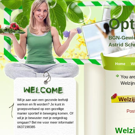
Opt
BGN-Gewich
Astrid Sch
Home
Wi
You ar
Welzijn
Welzi
Wil je aan aan een gezonde leefstijl
werken en fit worden? Je kunt in
groepsverband op een gezellige
Pos
manier sportief in beweging komen. Of
wil je je bewuster met je eetgedrag
omgaan? Bel me voor meer informatie!
0637198385
Welzi