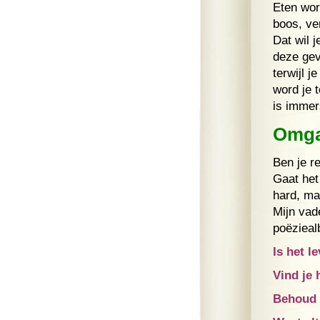
Eten wor
boos, ve
Dat wil j
deze gevo
terwijl j
word je 
is immer
Omga
Ben je re
Gaat het
hard, ma
Mijn vad
poëzieal
Is het 
Vind je 
Behoud t