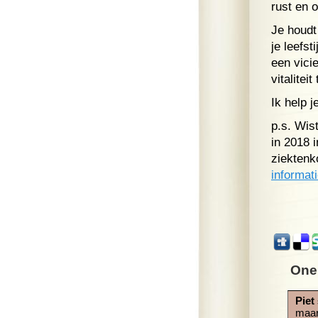
rust en 
Je houdt
je leefst
een vicie
vitalitei
Ik help 
p.s. Wis
in 2018 
ziektenk
informati
One
Piet
maar