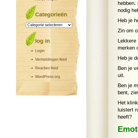
hebben. F
nodig he
Categorieën
Heb je h
Categorieën
Zin om o
log in
Lekkere 
merken d
Login
Heb je d
Vermeldingen feed
Ben je v
Reacties feed
uit.
WordPress.org
Ben je m
bent, zie
Het klin
luistert 
heeft?
Emot