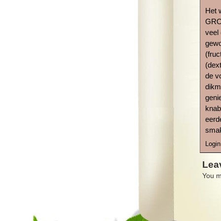
Het 
GROO
veel
gewo
(fru
(dext
de v
dikm
geni
knab
eerd
smak
Login
Lea
You m