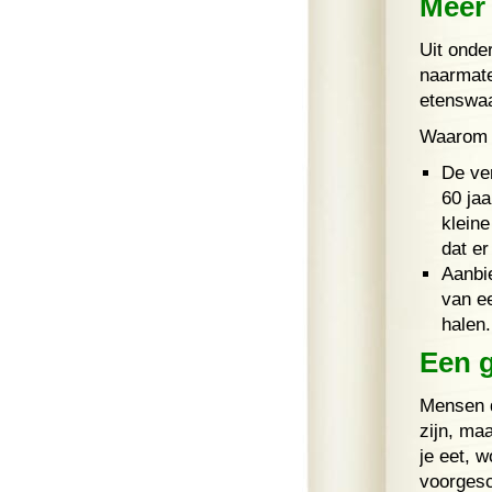
Meer 
Uit onde
naarmate
etenswaa
Waarom 
De ver
60 jaa
kleine
dat er
Aanbi
van ee
halen.
Een g
Mensen d
zijn, maa
je eet, 
voorgesc