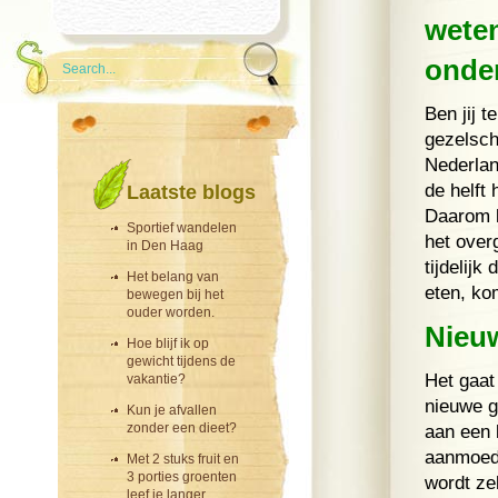
wete
onde
Ben jij 
gezelsc
Nederlan
de helft
Laatste blogs
Daarom k
Sportief wandelen
het over
in Den Haag
tijdelijk
Het belang van
eten, kom
bewegen bij het
ouder worden.
Nieu
Hoe blijf ik op
gewicht tijdens de
Het gaat
vakantie?
nieuwe g
Kun je afvallen
zonder een dieet?
aan een 
aanmoedi
Met 2 stuks fruit en
3 porties groenten
wordt ze
leef je langer.