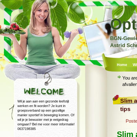
Opt
BGN-Gewich
Astrid Sch
Home
Wi
You ar
afvalle
Slim 
Wil je aan aan een gezonde leefstijl
werken en fit worden? Je kunt in
tips
groepsverband op een gezellige
manier sportief in beweging komen. Of
wil je je bewuster met je eetgedrag
Poste
omgaan? Bel me voor meer informatie!
0637198385
Slim 