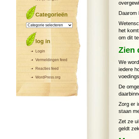
overgewi
Daarom k
Categorieën
Categorieën
Wetensch
het komt
om dit t
log in
Zien 
Login
Vermeldingen feed
We worde
Reacties feed
iedere h
voedings
WordPress.org
De omgev
daarbinn
Zorg er i
staan me
Zet ze ui
geldt zek