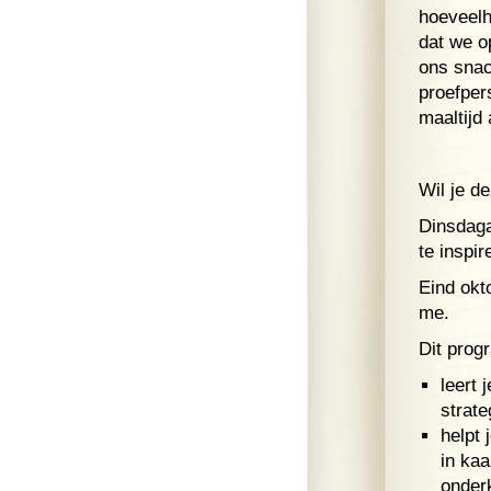
hoeveelh
dat we o
ons snac
proefper
maaltijd 
Wil je de
Dinsdaga
te inspi
Eind okt
me.
Dit pro
leert 
strate
helpt 
in kaa
onder