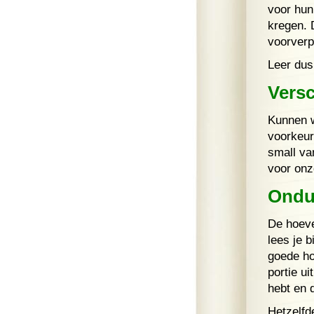
voor hun
kregen. 
voorverp
Leer dus
Vers
Kunnen w
voorkeur
small va
voor onz
Ondui
De hoeve
lees je b
goede ho
portie ui
hebt en 
Hetzelfd