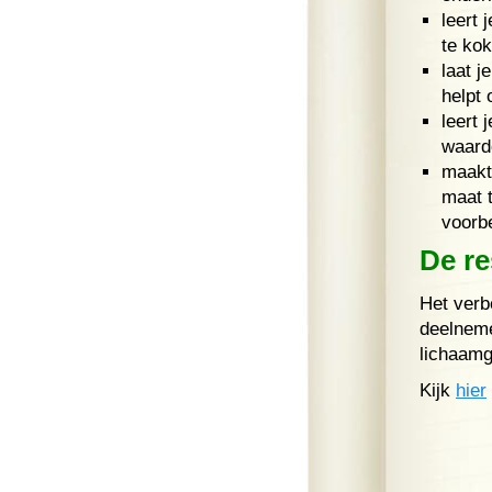
leert 
te ko
laat j
helpt 
leert 
waardo
maakt
maat t
voorb
De re
Het verb
deelneme
lichaamg
Kijk
hier