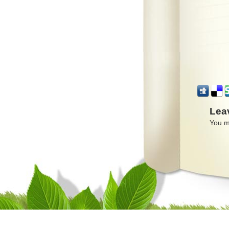
Lea
You m