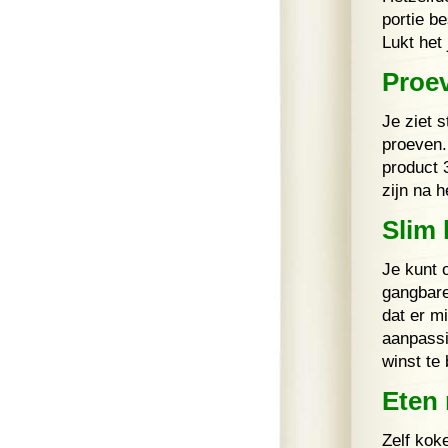
portie be
Lukt het
Proe
Je ziet 
proeven.
product 
zijn na 
Slim
Je kunt 
gangbare
dat er m
aanpassi
winst te
Eten 
Zelf koke