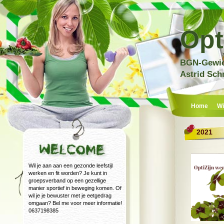
Opt
BGN-Gewich
Astrid Sch
Home
Wi
2021
Wil je aan aan een gezonde leefstijl
werken en fit worden? Je kunt in
groepsverband op een gezellige
manier sportief in beweging komen. Of
wil je je bewuster met je eetgedrag
omgaan? Bel me voor meer informatie!
0637198385