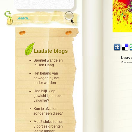
Laatste blogs
Leave
Sportief wandelen
You mu
in Den Haag
Het belang van
bewegen bij het
ouder worden.
Hoe blijf ik op
gewicht tijdens de
vakantie?
Kun je afvallen
zonder een dieet?
Met 2 stuks fruit en
3 porties groenten
leef je langer.