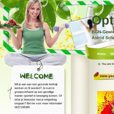
Opt
BGN-Gewich
Astrid Sch
Home
Wi
You are h
new-yea
Wil je aan aan een gezonde leefstijl
werken en fit worden? Je kunt in
groepsverband op een gezellige
manier sportief in beweging komen. Of
wil je je bewuster met je eetgedrag
omgaan? Bel me voor meer informatie!
0637198385