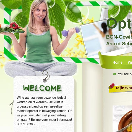
Opt
BGN-Gewich
Astrid Sch
Home
Wi
You are h
tajine-
Wil je aan aan een gezonde leefstijl
werken en fit worden? Je kunt in
groepsverband op een gezellige
manier sportief in beweging komen. Of
wil je je bewuster met je eetgedrag
omgaan? Bel me voor meer informatie!
0637198385