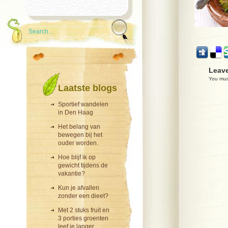
Leave
You mu
Laatste blogs
Sportief wandelen
in Den Haag
Het belang van
bewegen bij het
ouder worden.
Hoe blijf ik op
gewicht tijdens de
vakantie?
Kun je afvallen
zonder een dieet?
Met 2 stuks fruit en
3 porties groenten
leef je langer.